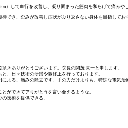
擦（friction）して血行を改善し、凝り固まった筋肉を和らげて
期待でき、歪みが改善し症状がぶり返さない身体を目指してお
覧頂きありがとうございます。院長の関茂 真一と申します。
もと、日々技術の研鑽や微修正を行っております。
用による、痛みの除去です。手の力だけよりも、特殊な電気治
ことができてアりがとうを言い合えるような。
ウの技術を提供できる。