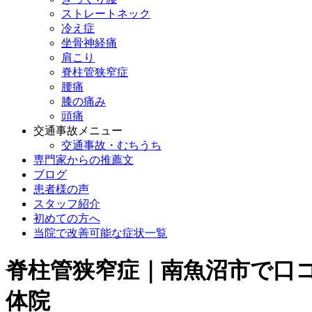
ストレートネック
冷え症
坐骨神経痛
肩こり
脊柱管狭窄症
腰痛
膝の痛み
頭痛
交通事故メニュー
交通事故・むちうち
専門家からの推薦文
ブログ
患者様の声
スタッフ紹介
初めての方へ
当院で改善可能な症状一覧
脊柱管狭窄症｜南魚沼市で口コ
体院