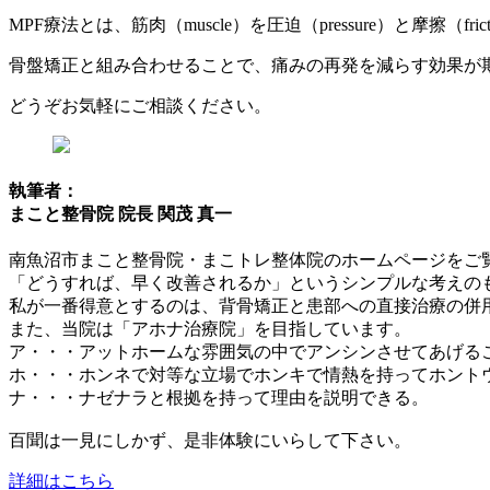
MPF療法とは、筋肉（muscle）を圧迫（pressure）と摩
骨盤矯正と組み合わせることで、痛みの再発を減らす効果が
どうぞお気軽にご相談ください。
執筆者：
まこと整骨院 院長 関茂 真一
南魚沼市まこと整骨院・まこトレ整体院のホームページをご
「どうすれば、早く改善されるか」というシンプルな考えの
私が一番得意とするのは、背骨矯正と患部への直接治療の併
また、当院は「アホナ治療院」を目指しています。
ア・・・アットホームな雰囲気の中でアンシンさせてあげる
ホ・・・ホンネで対等な立場でホンキで情熱を持ってホント
ナ・・・ナゼナラと根拠を持って理由を説明できる。
百聞は一見にしかず、是非体験にいらして下さい。
詳細はこちら